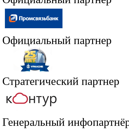
Официальный партнер
Стратегический партнер
Генеральный инфопартнё