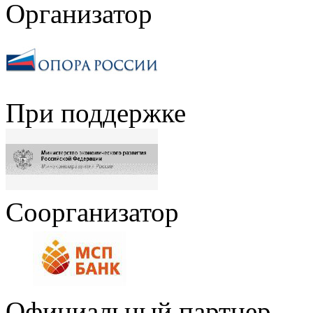
Организатор
При поддержке
Соорганизатор
Официальный партнер