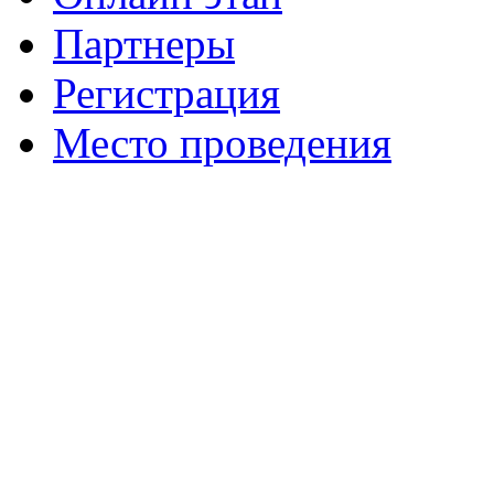
Партнеры
Регистрация
Место проведения