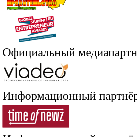
Официальный медиапартн
Информационный партнё