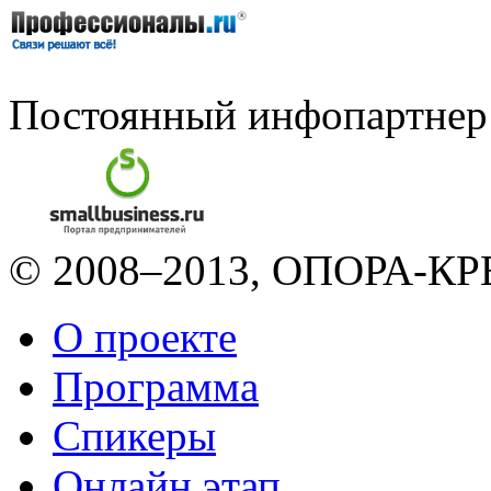
Постоянный инфопартнер
© 2008–2013, ОПОРА-КРЕ
О проекте
Программа
Спикеры
Онлайн этап