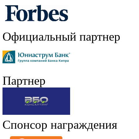
Официальный партнер
Партнер
Спонсор награждения