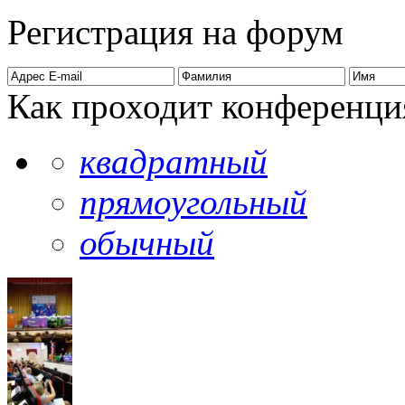
Регистрация на форум
Как проходит конференци
квадратный
прямоугольный
обычный