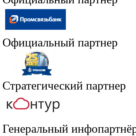
Официальный партнер
Стратегический партнер
Генеральный инфопартнё