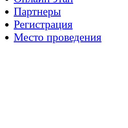
Партнеры
Регистрация
Место проведения