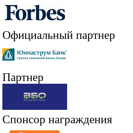
Официальный партнер
Партнер
Спонсор награждения