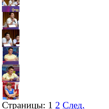
Страницы:
1
2
След.