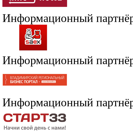
Информационный партнё
Информационный партнё
Информационный партнё