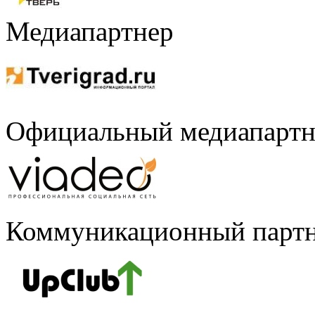
Медиапартнер
Официальный медиапартн
Коммуникационный парт