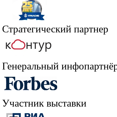
Стратегический партнер
Генеральный инфопартнё
Участник выставки