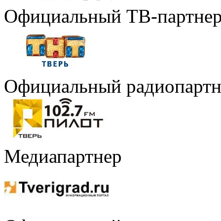
Официальный ТВ-партне
Официальный радиопартн
Медиапартнер