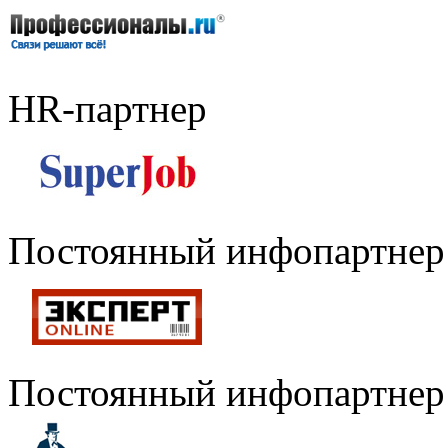
HR-партнер
Постоянный инфопартнер
Постоянный инфопартнер