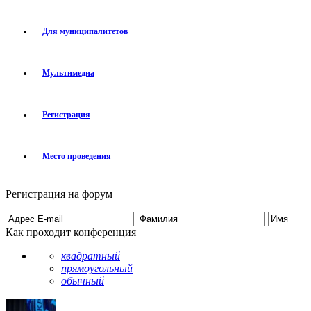
Для муниципалитетов
Мультимедиа
Регистрация
Место проведения
Регистрация на форум
Как проходит конференция
квадратный
прямоугольный
обычный