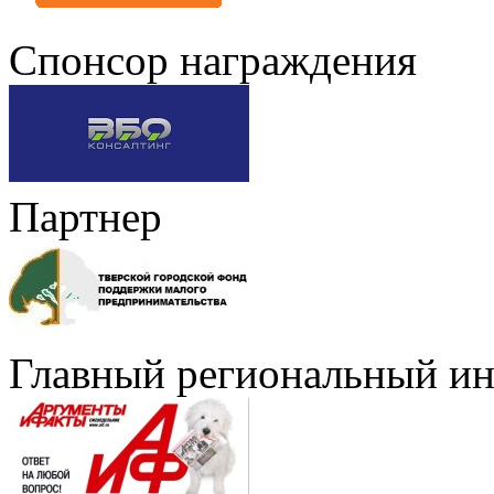
Спонсор награждения
Партнер
Главный региональный и