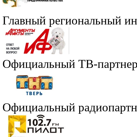
Главный региональный и
Официальный ТВ-партне
Официальный радиопартн