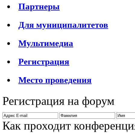
Партнеры
Для муниципалитетов
Мультимедиа
Регистрация
Место проведения
Регистрация на форум
Как проходит конференци