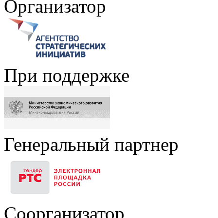
Организатор
При поддержке
Генеральный партнер
Соорганизатор