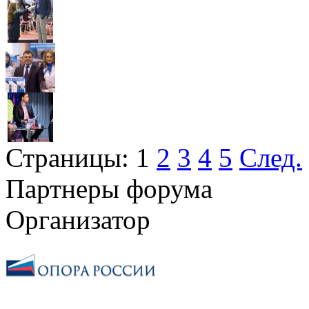
Страницы:
1
2
3
4
5
След.
Партнеры форума
Организатор