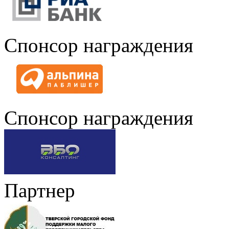
Спонсор награждения
Спонсор награждения
Партнер