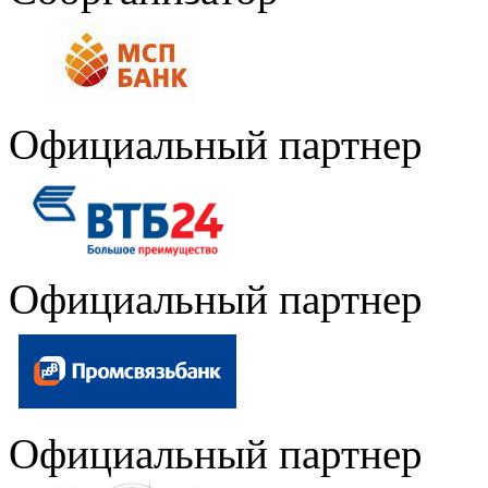
Официальный партнер
Официальный партнер
Официальный партнер