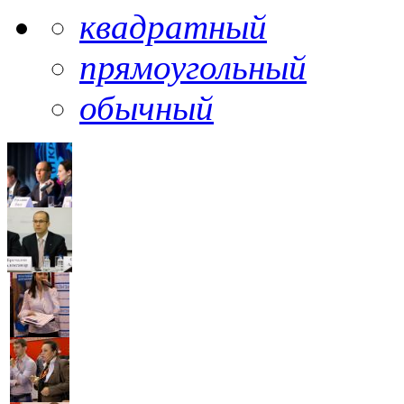
квадратный
прямоугольный
обычный