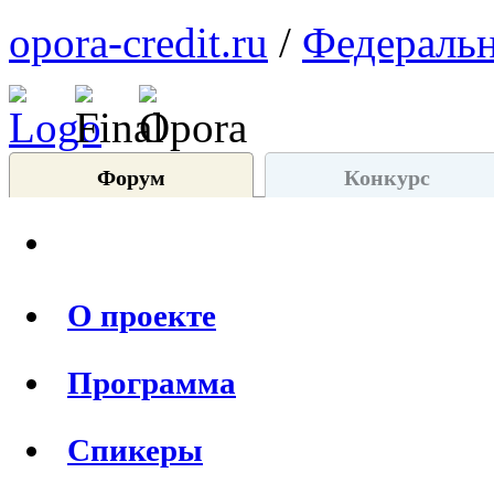
opora-credit.ru
/
Федеральн
Форум
Конкурс
О проекте
Программа
Спикеры