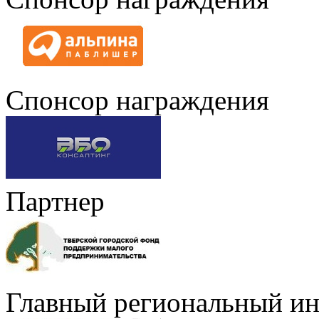
Спонсор награждения
Партнер
Главный региональный и