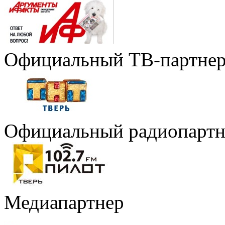
Официальный ТВ-партне
Официальный радиопартн
Медиапартнер