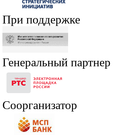
При поддержке
Генеральный партнер
Соорганизатор