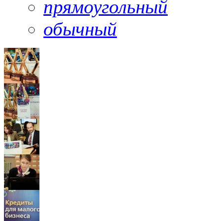
прямоугольный
обычный