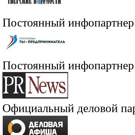
Постоянный инфопартнер
Постоянный инфопартнер
Официальный деловой па