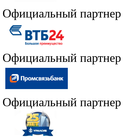
Официальный партнер
Официальный партнер
Официальный партнер