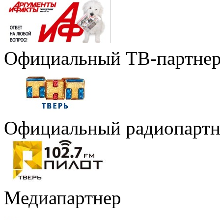
Официальный ТВ-партне
Официальный радиопартн
Медиапартнер