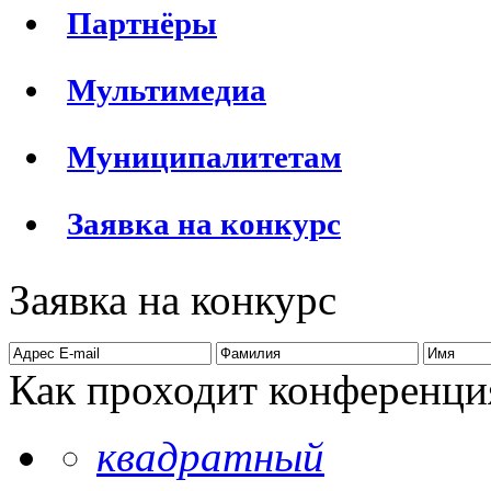
Партнёры
Мультимедиа
Муниципалитетам
Заявка на конкурс
Заявка на конкурс
Как проходит конференци
квадратный