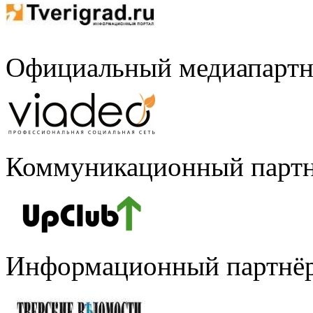
Официальный медиапартн
Коммуникационный парт
Информационный партнё