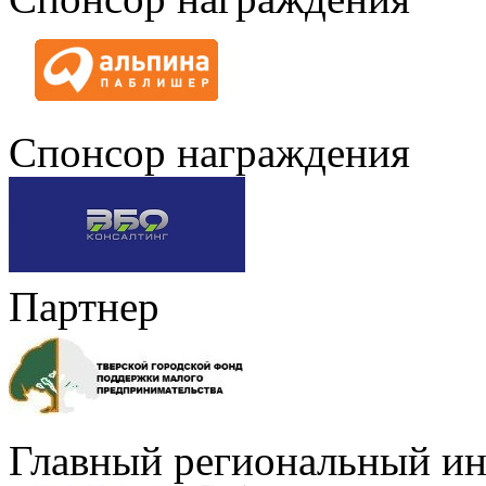
Спонсор награждения
Партнер
Главный региональный и