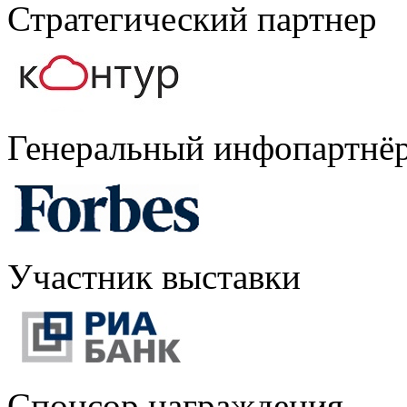
Стратегический партнер
Генеральный инфопартнё
Участник выставки
Спонсор награждения