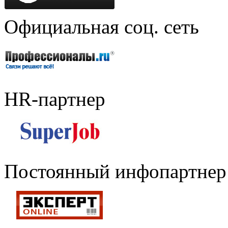
Официальная соц. сеть
HR-партнер
Постоянный инфопартнер