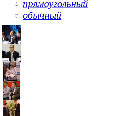
прямоугольный
обычный