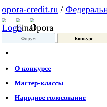
opora-credit.ru
/
Федеральн
Форум
Конкурс
О конкурсе
Мастер-классы
Народное голосование