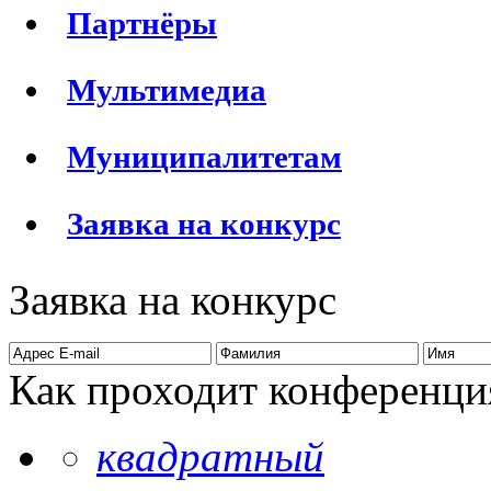
Партнёры
Мультимедиа
Муниципалитетам
Заявка на конкурс
Заявка на конкурс
Как проходит конференци
квадратный