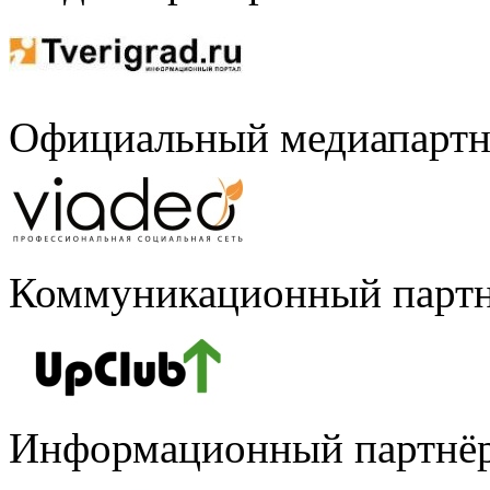
Официальный медиапартн
Коммуникационный парт
Информационный партнё