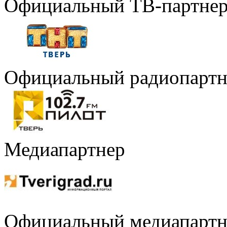
Официальный ТВ-партне
Официальный радиопартн
Медиапартнер
Официальный медиапартн