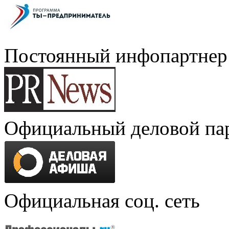
Постоянный инфопартнер
Официальный деловой па
Официальная соц. сеть