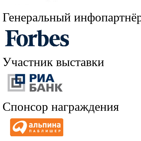
Генеральный инфопартнё
Участник выставки
Спонсор награждения