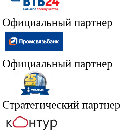
Официальный партнер
Официальный партнер
Стратегический партнер