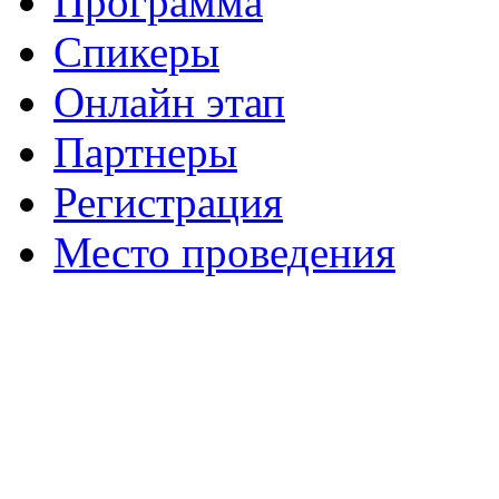
Программа
Спикеры
Онлайн этап
Партнеры
Регистрация
Место проведения