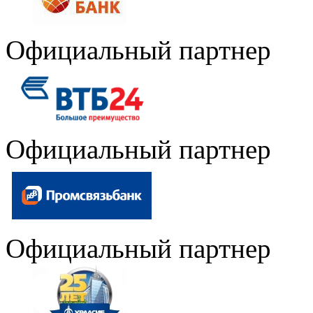
Официальный партнер
Официальный партнер
Официальный партнер