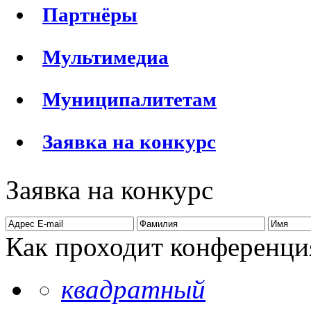
Партнёры
Мультимедиа
Муниципалитетам
Заявка на конкурс
Заявка на конкурс
Как проходит конференци
квадратный