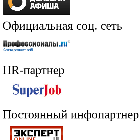
Официальная соц. сеть
HR-партнер
Постоянный инфопартнер