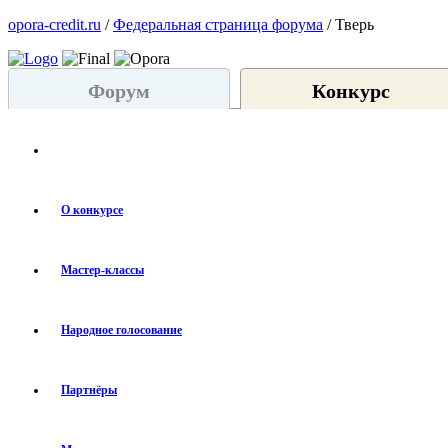
opora-credit.ru
/
Федеральная страница форума
/ Тверь
Форум
Конкурс
О конкурсе
Мастер-классы
Народное голосование
Партнёры