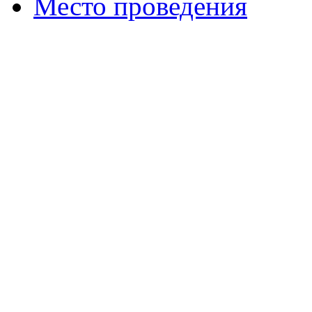
Место проведения