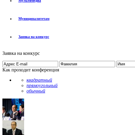
Мультимедиа
Муниципалитетам
Заявка на конкурс
Заявка на конкурс
Как проходит конференция
квадратный
прямоугольный
обычный