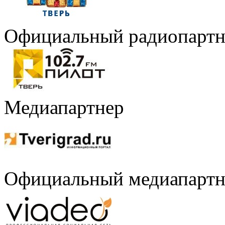
Официальный радиопартн
Медиапартнер
Официальный медиапартн