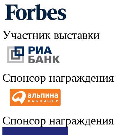
Участник выставки
Спонсор награждения
Спонсор награждения