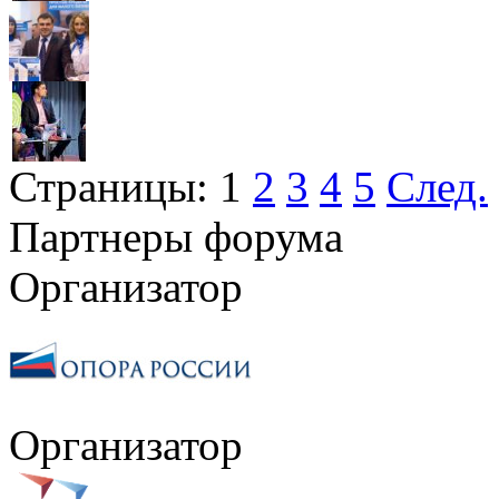
Страницы:
1
2
3
4
5
След.
Партнеры форума
Организатор
Организатор