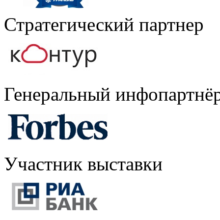
Стратегический партнер
Генеральный инфопартнё
Участник выставки