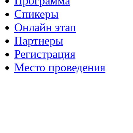
Программа
Спикеры
Онлайн этап
Партнеры
Регистрация
Место проведения