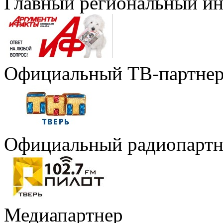
Главный региональный и
Официальный ТВ-партне
Официальный радиопартн
Медиапартнер