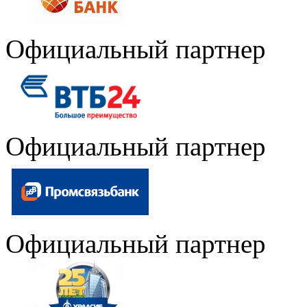
Официальный партнер
Официальный партнер
Официальный партнер