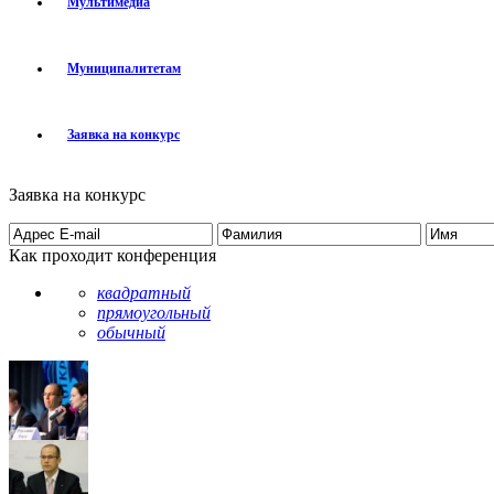
Мультимедиа
Муниципалитетам
Заявка на конкурс
Заявка на конкурс
Как проходит конференция
квадратный
прямоугольный
обычный