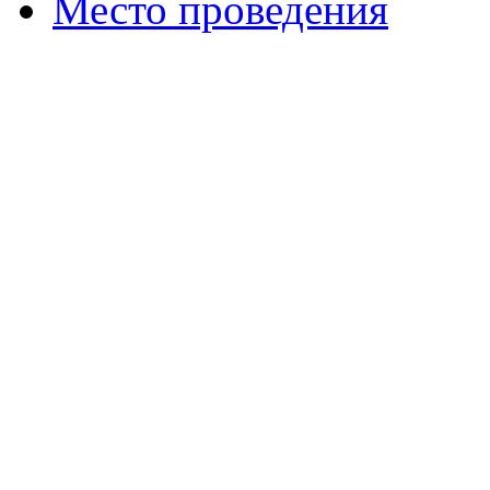
Место проведения