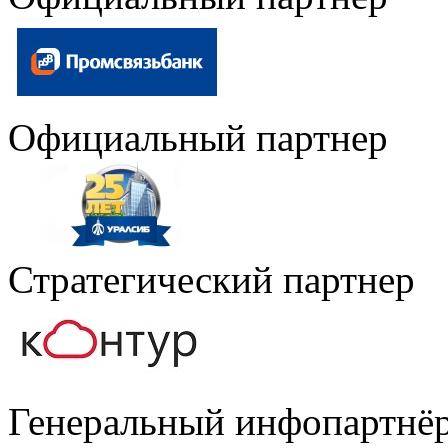
Официальный партнер
Стратегический партнер
Генеральный инфопартнё