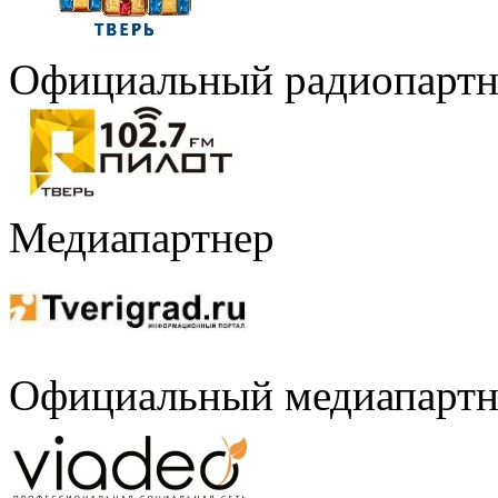
Официальный радиопартн
Медиапартнер
Официальный медиапартн