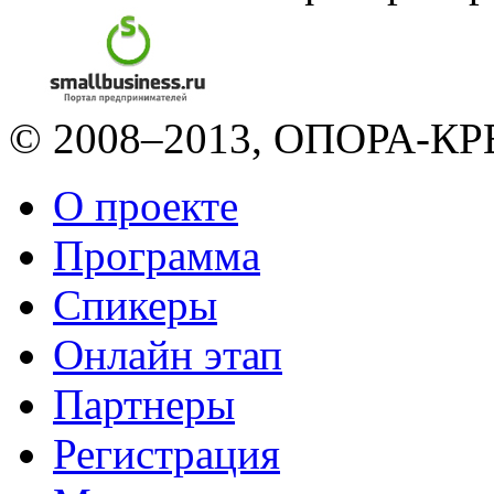
© 2008–2013, ОПОРА-КРЕ
О проекте
Программа
Спикеры
Онлайн этап
Партнеры
Регистрация