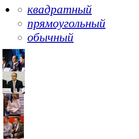
квадратный
прямоугольный
обычный