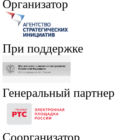
Организатор
При поддержке
Генеральный партнер
Соорганизатор