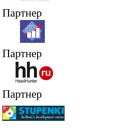
Партнер
Партнер
Партнер