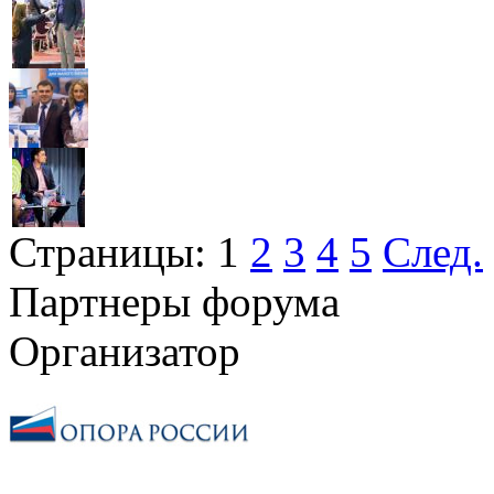
Страницы:
1
2
3
4
5
След.
Партнеры форума
Организатор