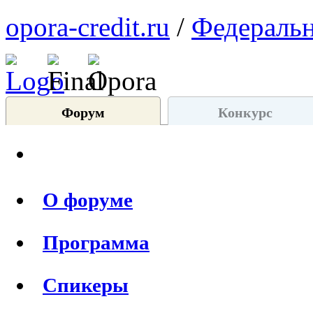
opora-credit.ru
/
Федеральн
Форум
Конкурс
О форуме
Программа
Спикеры