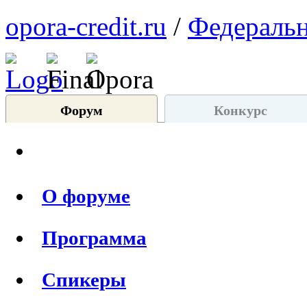
opora-credit.ru
/
Федеральн
Форум
Конкурс
О форуме
Программа
Спикеры