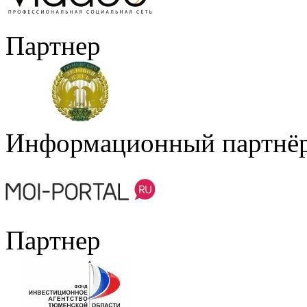
Партнер
Информационный партнё
Партнер