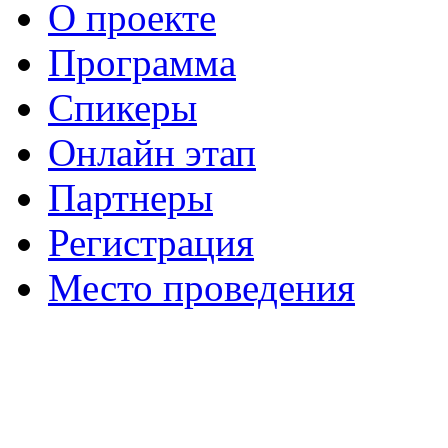
О проекте
Программа
Спикеры
Онлайн этап
Партнеры
Регистрация
Место проведения