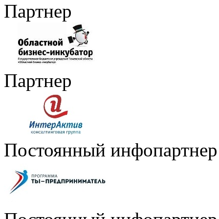
Партнер
Партнер
Постоянный инфопартнер