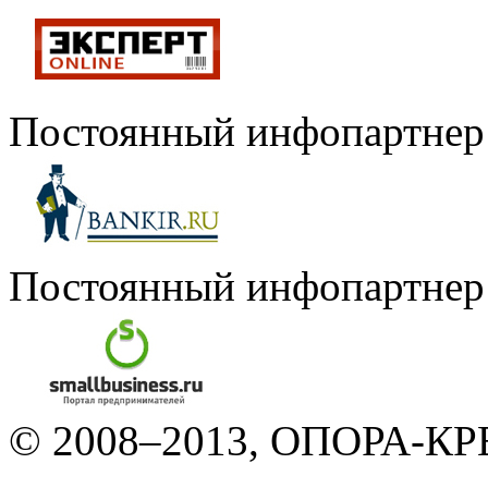
Постоянный инфопартнер
Постоянный инфопартнер
© 2008–2013, ОПОРА-КРЕ