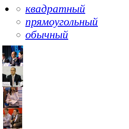
квадратный
прямоугольный
обычный