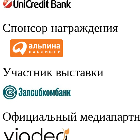
Спонсор награждения
Участник выставки
Официальный медиапартн