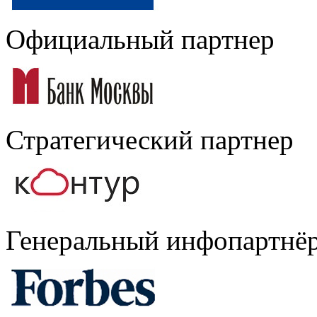
Официальный партнер
Стратегический партнер
Генеральный инфопартнё