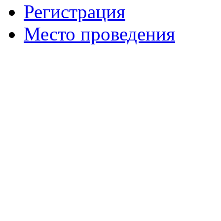
Регистрация
Место проведения