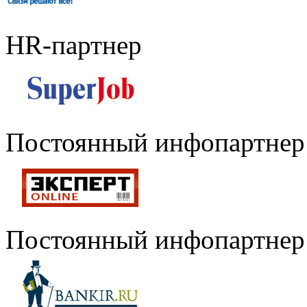
HR-партнер
Постоянный инфопартнер
Постоянный инфопартнер