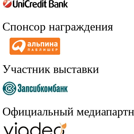
Спонсор награждения
Участник выставки
Официальный медиапартн