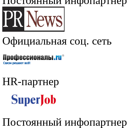
Постоянный инфопартнер
Официальная соц. сеть
HR-партнер
Постоянный инфопартнер