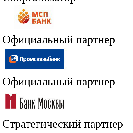
Официальный партнер
Официальный партнер
Стратегический партнер