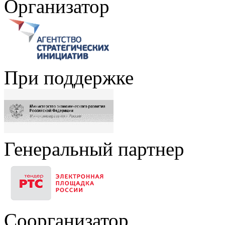
Организатор
При поддержке
Генеральный партнер
Соорганизатор