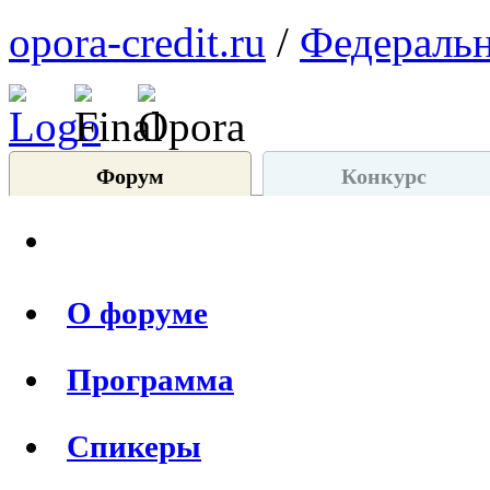
opora-credit.ru
/
Федеральн
Форум
Конкурс
О форуме
Программа
Спикеры