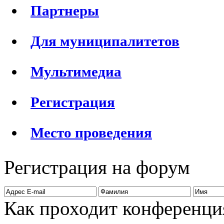
Партнеры
Для муниципалитетов
Мультимедиа
Регистрация
Место проведения
Регистрация на форум
Как проходит конференци