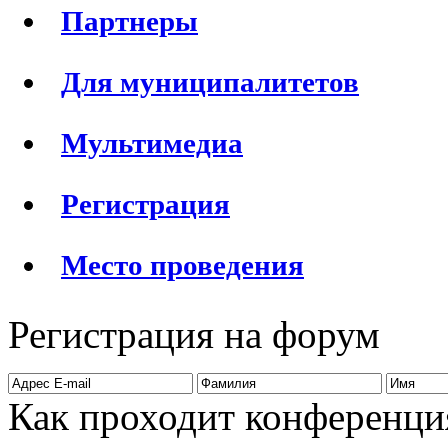
Партнеры
Для муниципалитетов
Мультимедиа
Регистрация
Место проведения
Регистрация на форум
Как проходит конференци