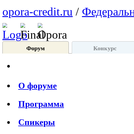
opora-credit.ru
/
Федеральн
Форум
Конкурс
О форуме
Программа
Спикеры