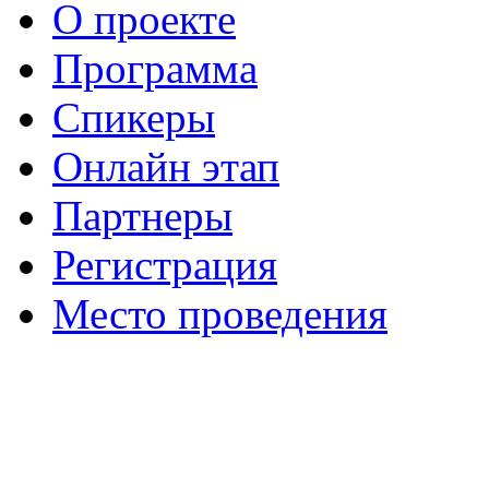
О проекте
Программа
Спикеры
Онлайн этап
Партнеры
Регистрация
Место проведения