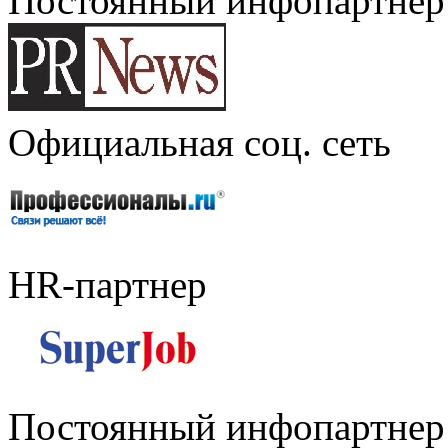
Постоянный инфопартнер
Официальная соц. сеть
HR-партнер
Постоянный инфопартнер