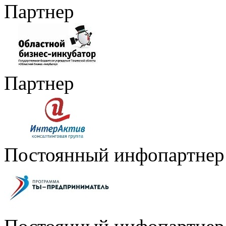
Партнер
Партнер
Постоянный инфопартнер