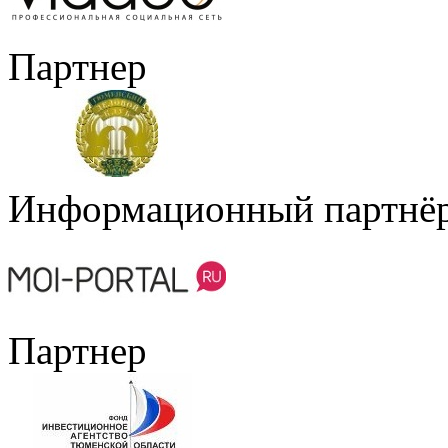
Партнер
Информационный партнё
Партнер