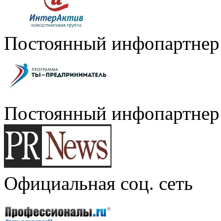
Постоянный инфопартнер
Постоянный инфопартнер
Официальная соц. сеть