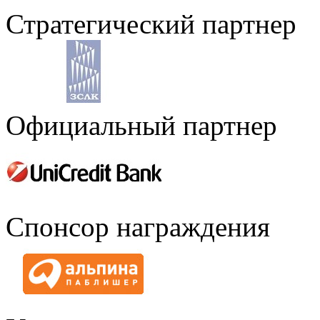
Стратегический партнер
Официальный партнер
Спонсор награждения