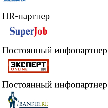
HR-партнер
Постоянный инфопартнер
Постоянный инфопартнер