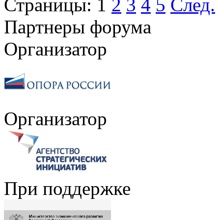
Страницы:
1
2
3
4
5
След.
Партнеры форума
Организатор
Организатор
При поддержке