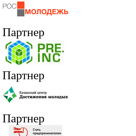
Партнер
Партнер
Партнер