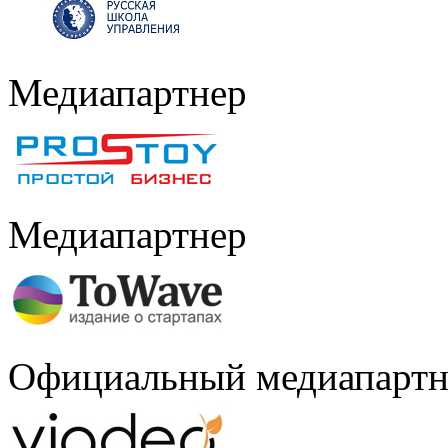
Медиапартнер
Медиапартнер
Официальный медиапартн