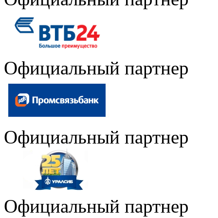
Официальный партнер
Официальный партнер
Официальный партнер