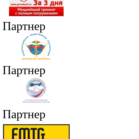
Партнер
Партнер
Партнер