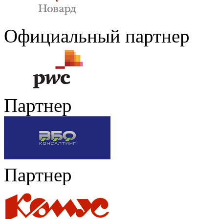
Официальный партнер
Партнер
Партнер