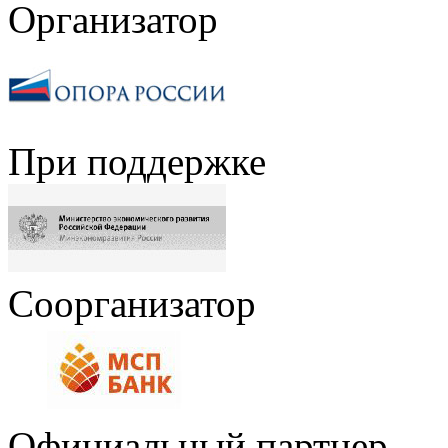
Организатор
При поддержке
Соорганизатор
Официальный партнер