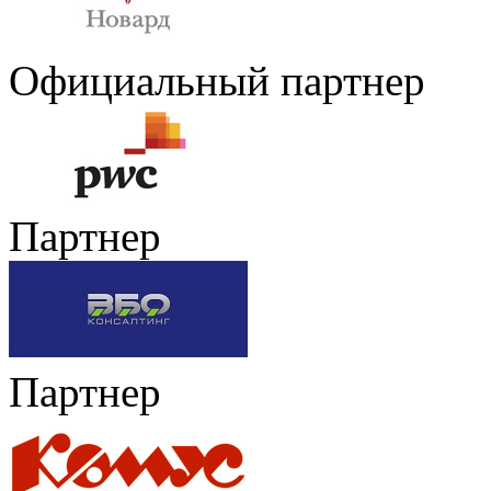
Официальный партнер
Партнер
Партнер