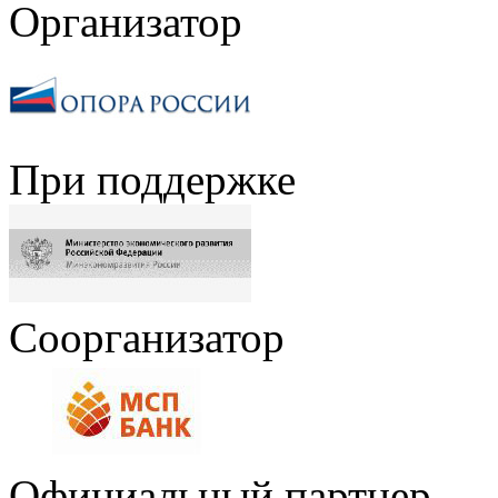
Организатор
При поддержке
Соорганизатор
Официальный партнер