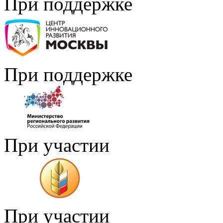
При поддержке
При поддержке
При участии
При участии