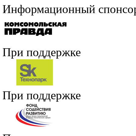
Информационный спонсор
При поддержке
При поддержке