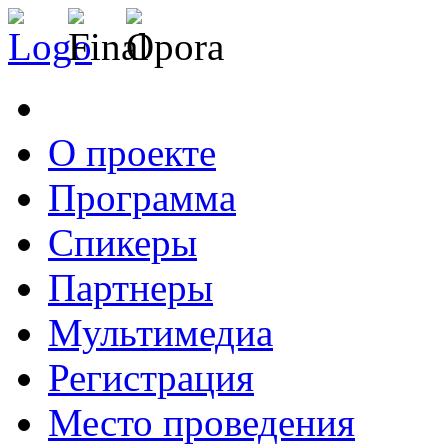
О проекте
Программа
Спикеры
Партнеры
Мультимедиа
Регистрация
Место проведения