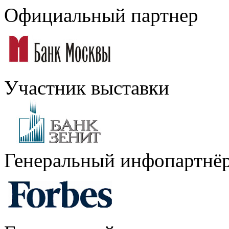
Официальный партнер
Участник выставки
Генеральный инфопартнё