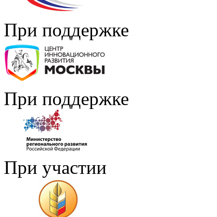
При поддержке
При поддержке
При участии