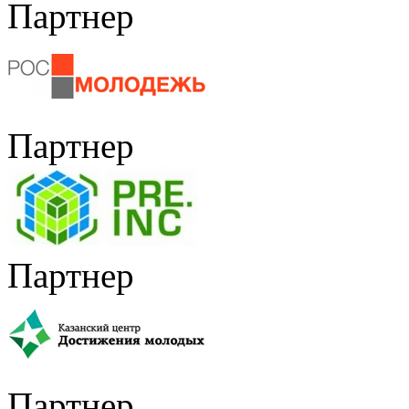
Партнер
Партнер
Партнер
Партнер