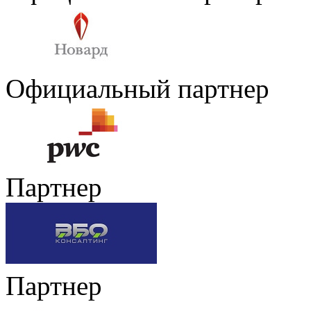
Официальный партнер
Партнер
Партнер