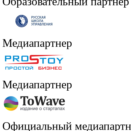
Образовательный партнер
Медиапартнер
Медиапартнер
Официальный медиапартн