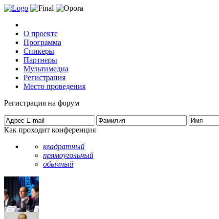
О проекте
Программа
Спикеры
Партнеры
Мультимедиа
Регистрация
Место проведения
Регистрация на форум
Как проходит конференция
квадратный
прямоугольный
обычный