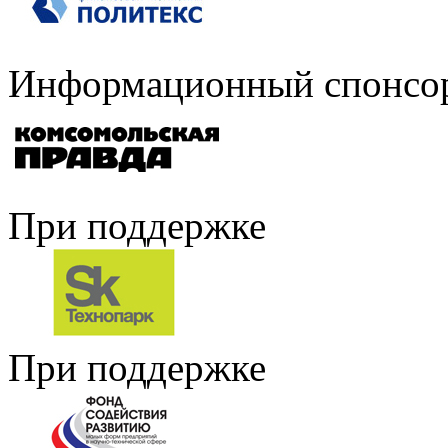
Информационный спонсор
При поддержке
При поддержке