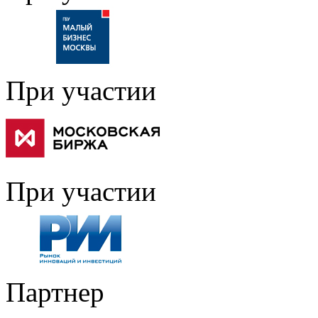
При участии
При участии
Партнер