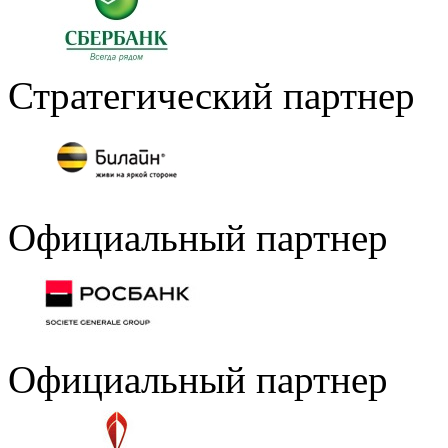
Стратегический партнер
Официальный партнер
Официальный партнер