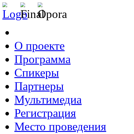
О проекте
Программа
Спикеры
Партнеры
Мультимедиа
Регистрация
Место проведения