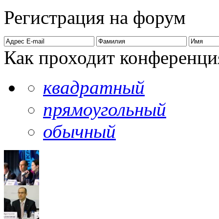
Регистрация на форум
Как проходит конференци
квадратный
прямоугольный
обычный