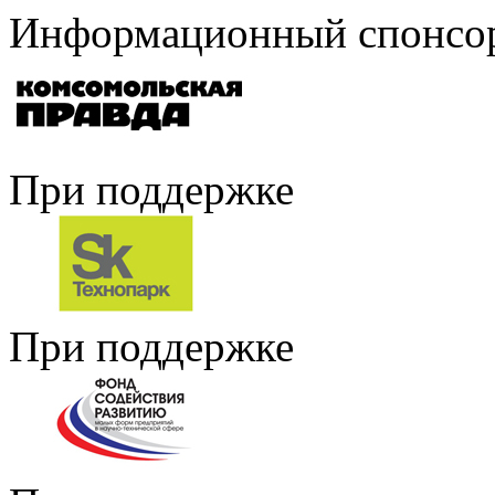
Информационный спонсор
При поддержке
При поддержке