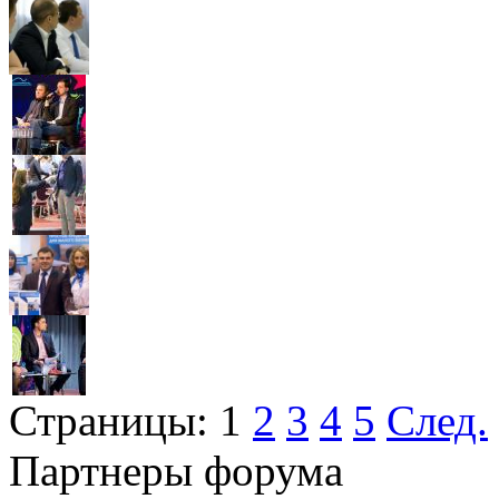
Страницы:
1
2
3
4
5
След.
Партнеры форума