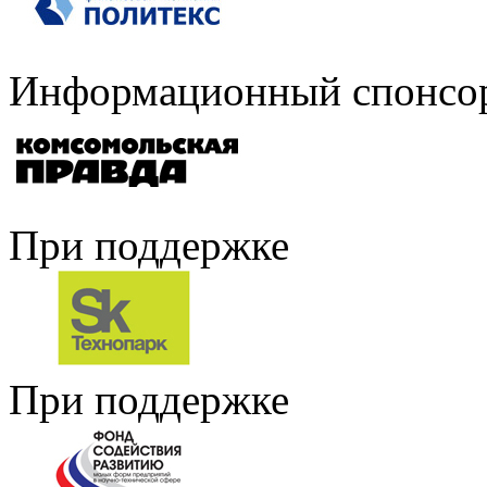
Информационный спонсор
При поддержке
При поддержке