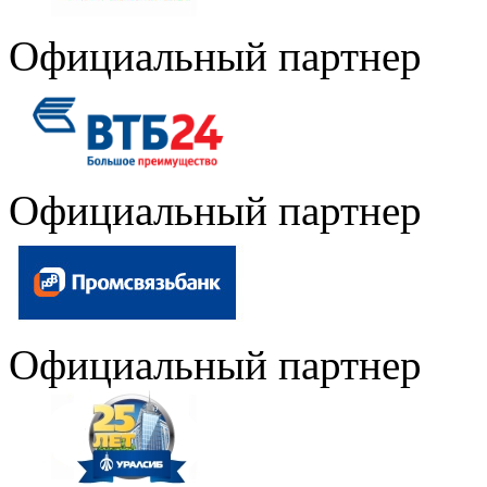
Официальный партнер
Официальный партнер
Официальный партнер