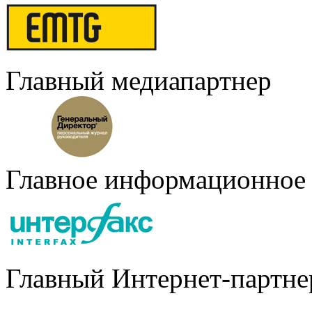
Главный медиапартнер
Главное информационное 
Главный Интернет-партне