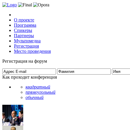
О проекте
Программа
Спикеры
Партнеры
Мультимедиа
Регистрация
Место проведения
Регистрация на форум
Как проходит конференция
квадратный
прямоугольный
обычный