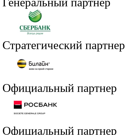
Генеральный партнер
Стратегический партнер
Официальный партнер
Официальный партнер