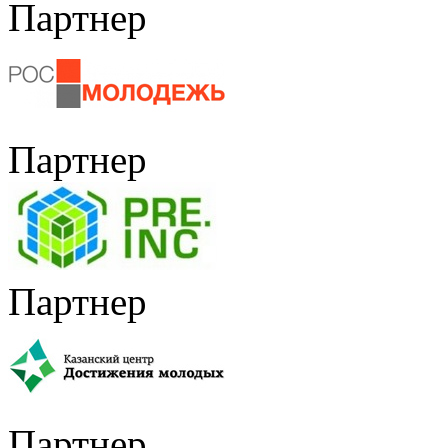
Партнер
Партнер
Партнер
Партнер