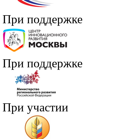
При поддержке
При поддержке
При участии