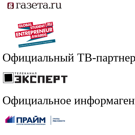
Официальный ТВ-партне
Официальное информаген