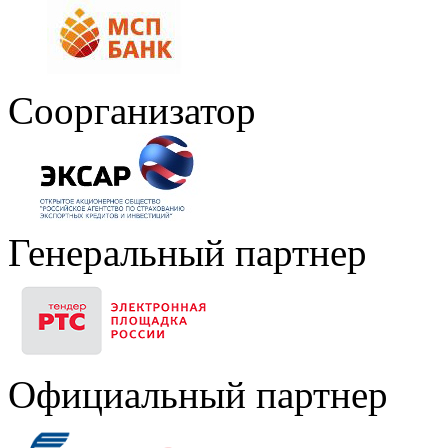
Соорганизатор
Генеральный партнер
Официальный партнер