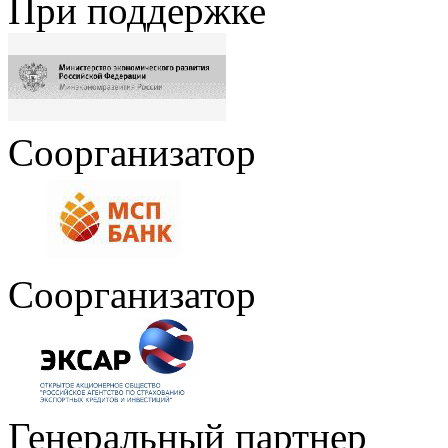
При поддержке
Соорганизатор
Соорганизатор
Генеральный партнер