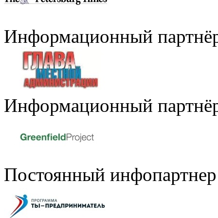
Информационный партнё
Информационный партнё
Постоянный инфопартнер