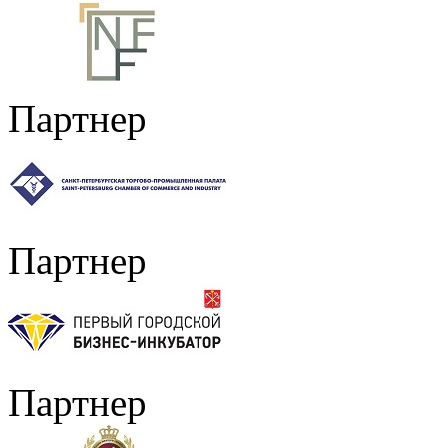
Партнер
Партнер
Партнер