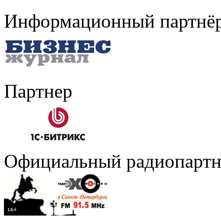
Информационный партнё
Партнер
Официальный радиопартн