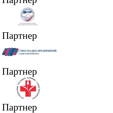
Партнер
Партнер
Партнер