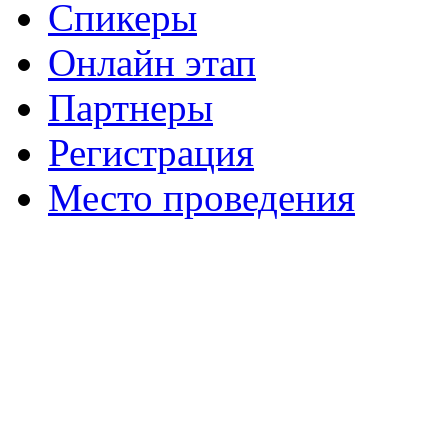
Спикеры
Онлайн этап
Партнеры
Регистрация
Место проведения