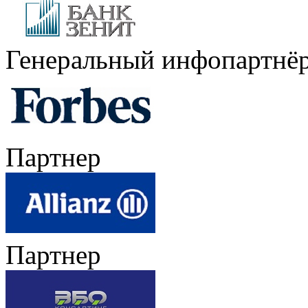
Генеральный инфопартнё
Партнер
Партнер