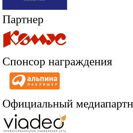
Партнер
Спонсор награждения
Официальный медиапартн