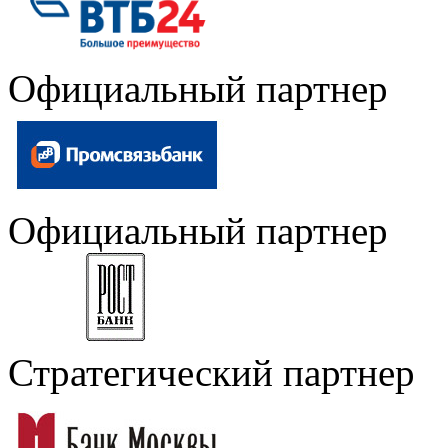
Официальный партнер
Официальный партнер
Стратегический партнер