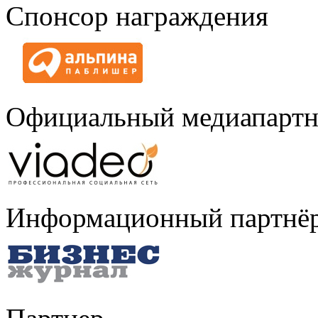
Спонсор награждения
Официальный медиапартн
Информационный партнё