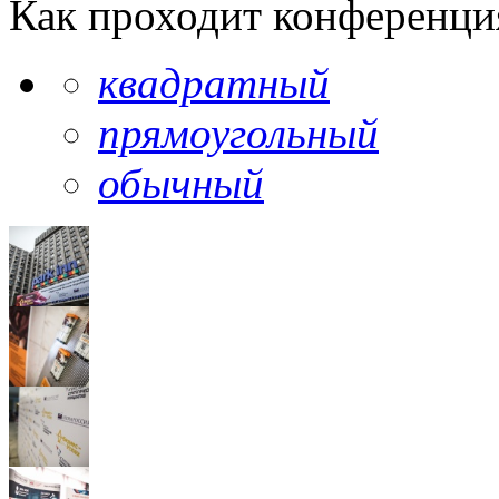
Как проходит конференци
квадратный
прямоугольный
обычный