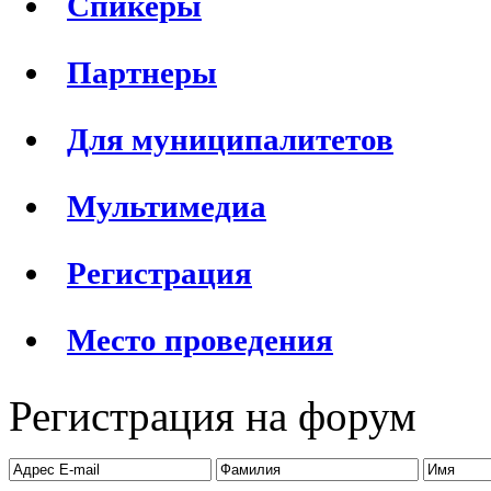
Спикеры
Партнеры
Для муниципалитетов
Мультимедиа
Регистрация
Место проведения
Регистрация на форум