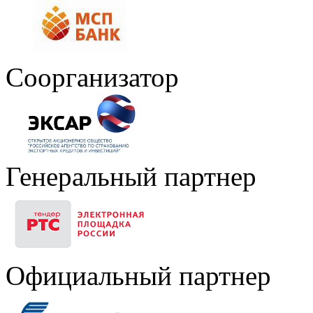
Соорганизатор
Генеральный партнер
Официальный партнер