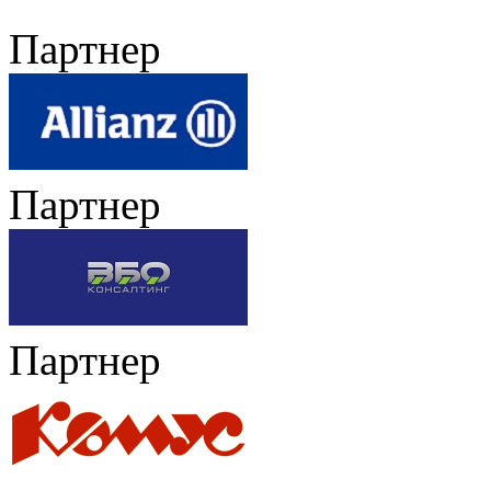
Партнер
Партнер
Партнер