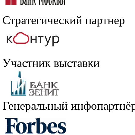
Стратегический партнер
Участник выставки
Генеральный инфопартнё