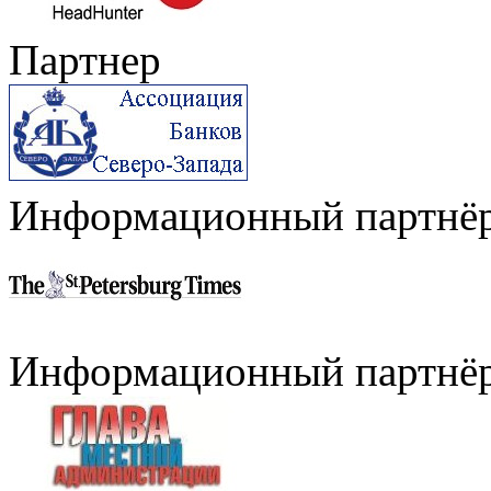
Партнер
Информационный партнё
Информационный партнё