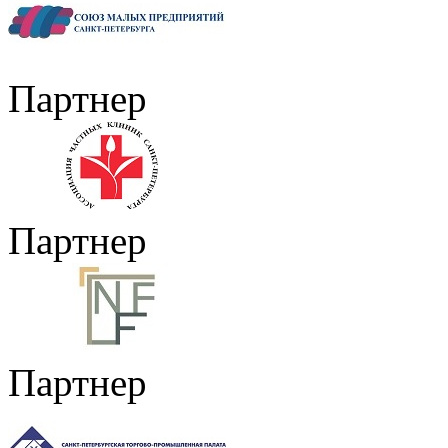
Партнер
Партнер
Партнер