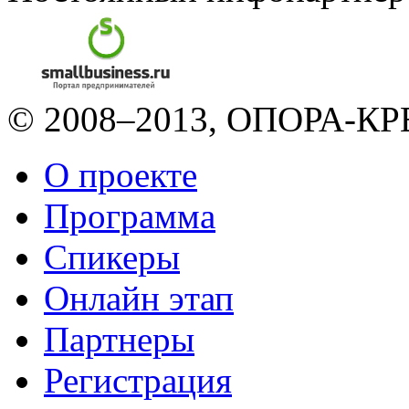
© 2008–2013, ОПОРА-КРЕ
О проекте
Программа
Спикеры
Онлайн этап
Партнеры
Регистрация