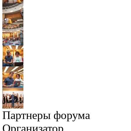
Партнеры форума
Организатор