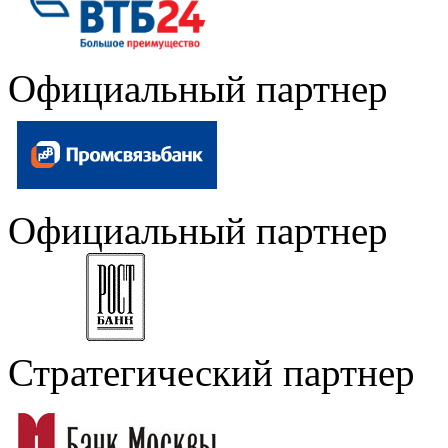
Официальный партнер
Официальный партнер
Стратегический партнер