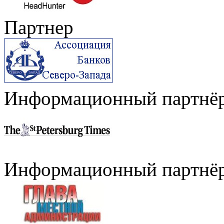
Партнер
Информационный партнё
Информационный партнё