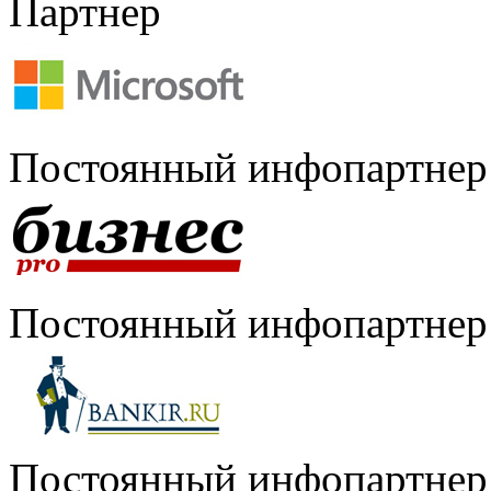
Партнер
Постоянный инфопартнер
Постоянный инфопартнер
Постоянный инфопартнер