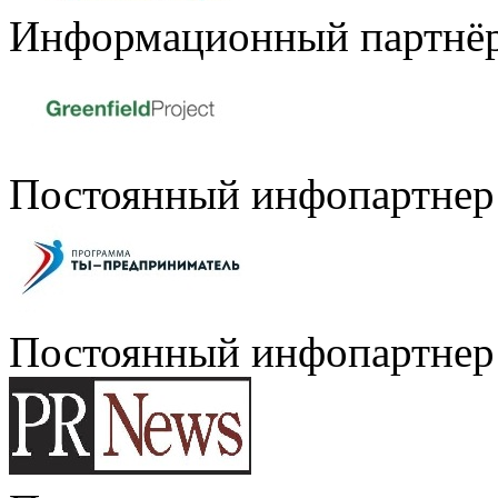
Информационный партнё
Постоянный инфопартнер
Постоянный инфопартнер