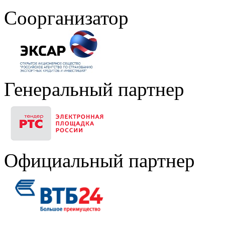
Соорганизатор
Генеральный партнер
Официальный партнер