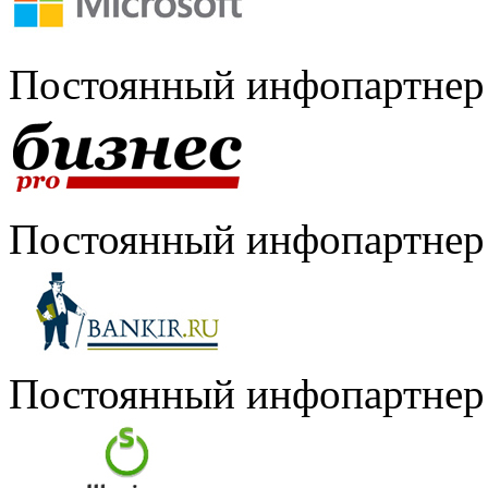
Постоянный инфопартнер
Постоянный инфопартнер
Постоянный инфопартнер