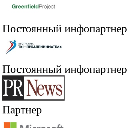
Постоянный инфопартнер
Постоянный инфопартнер
Партнер