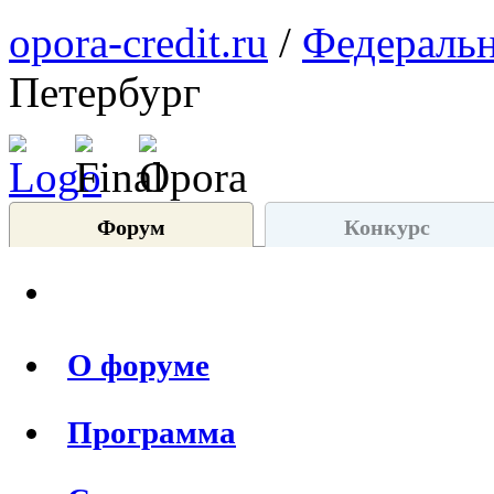
opora-credit.ru
/
Федеральн
Петербург
Форум
Конкурс
О форуме
Программа