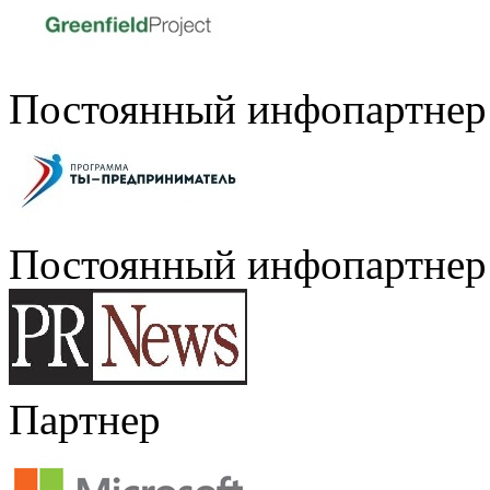
Постоянный инфопартнер
Постоянный инфопартнер
Партнер