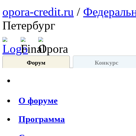
opora-credit.ru
/
Федеральн
Петербург
Форум
Конкурс
О форуме
Программа