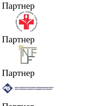
Партнер
Партнер
Партнер