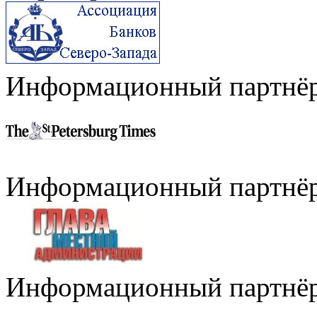
Информационный партнё
Информационный партнё
Информационный партнё