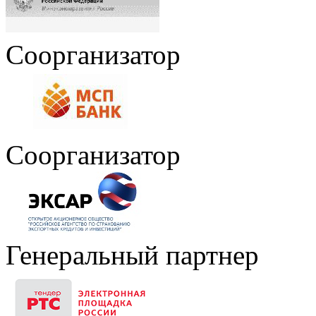
Соорганизатор
Соорганизатор
Генеральный партнер