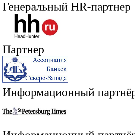
Генеральный HR-партнер
Партнер
Информационный партнё
Информационный партнё