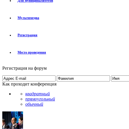
Для муниципалитетов
Мультимедиа
Регистрация
Место проведения
Регистрация на форум
Как проходит конференция
квадратный
прямоугольный
обычный