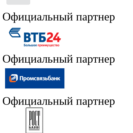
Официальный партнер
Официальный партнер
Официальный партнер