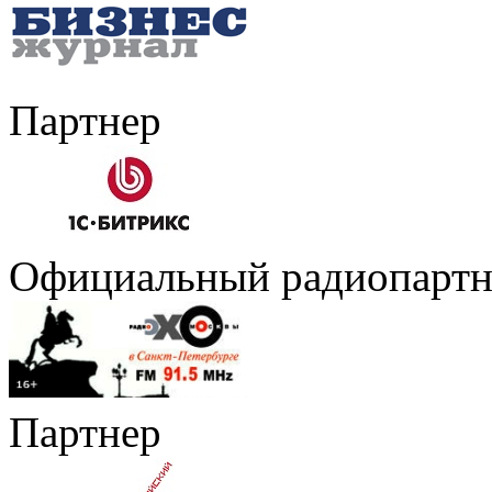
Партнер
Официальный радиопартн
Партнер