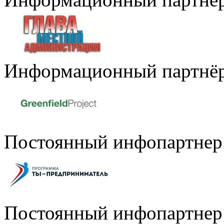
Информационный партнё
Постоянный инфопартнер
Постоянный инфопартнер