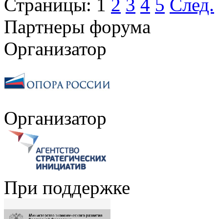
Страницы:
1
2
3
4
5
След.
Партнеры форума
Организатор
Организатор
При поддержке