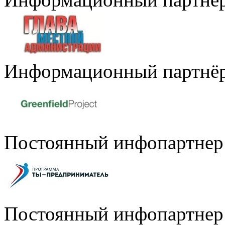
Информационный партнё
Постоянный инфопартнер
Постоянный инфопартнер