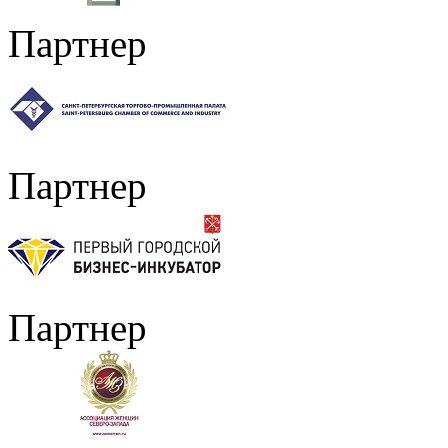
Партнер
Партнер
Партнер