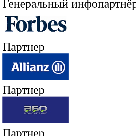
Генеральный инфопартнё
Партнер
Партнер
Партнер