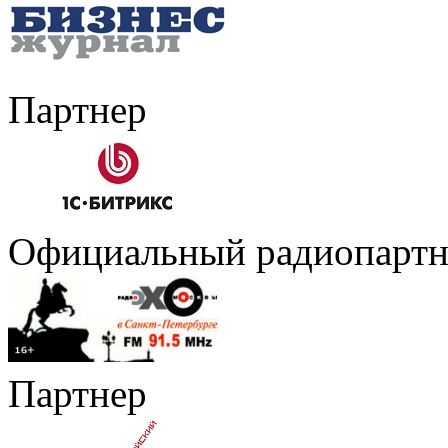
Партнер
Официальный радиопартн
Партнер