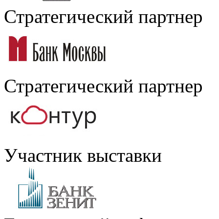
Стратегический партнер
Стратегический партнер
Участник выставки