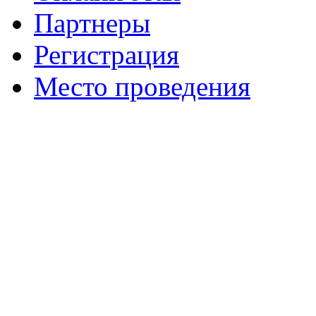
Партнеры
Регистрация
Место проведения