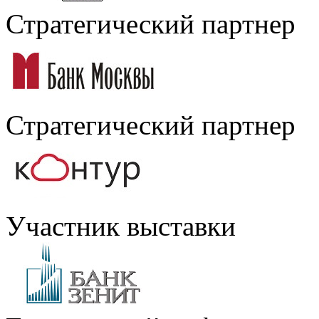
Стратегический партнер
Стратегический партнер
Участник выставки