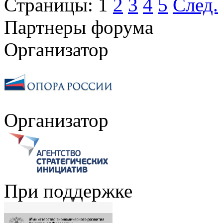
Страницы:
1
2
3
4
5
След.
Партнеры форума
Организатор
Организатор
При поддержке