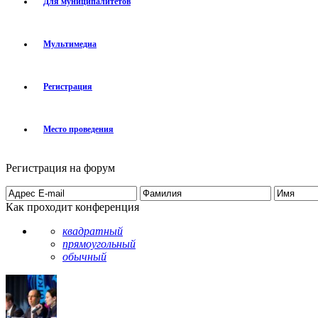
Для муниципалитетов
Мультимедиа
Регистрация
Место проведения
Регистрация на форум
Как проходит конференция
квадратный
прямоугольный
обычный