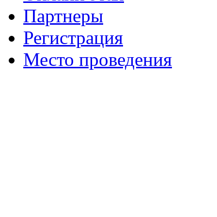
Партнеры
Регистрация
Место проведения