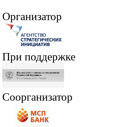
Организатор
При поддержке
Соорганизатор