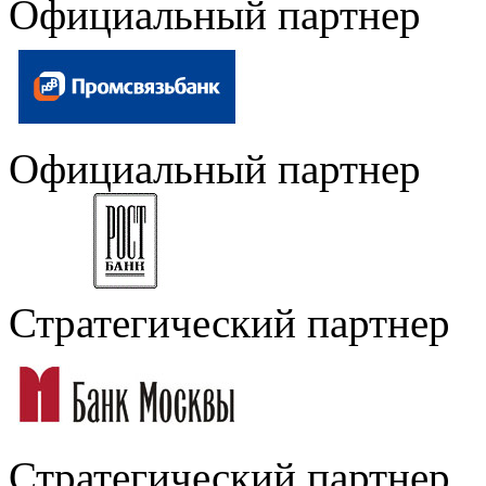
Официальный партнер
Официальный партнер
Стратегический партнер
Стратегический партнер