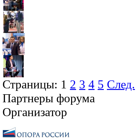
Страницы:
1
2
3
4
5
След.
Партнеры форума
Организатор