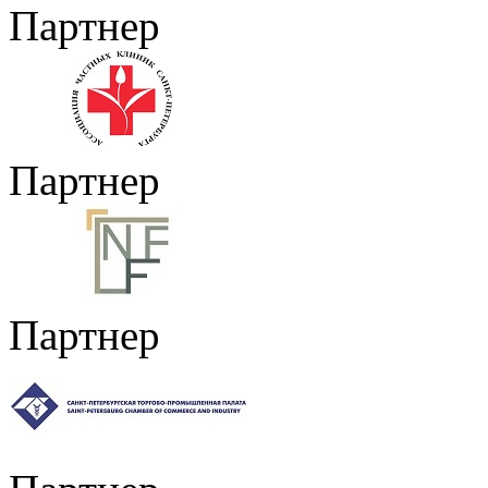
Партнер
Партнер
Партнер