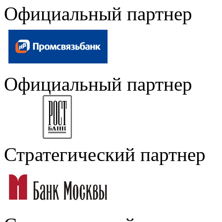
Официальный партнер
Официальный партнер
Стратегический партнер