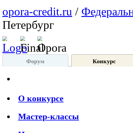
opora-credit.ru
/
Федеральн
Петербург
Форум
Конкурс
О конкурсе
Мастер-классы