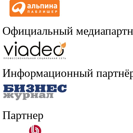
Официальный медиапартн
Информационный партнё
Партнер