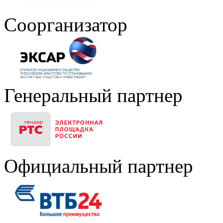
Соорганизатор
Генеральный партнер
Официальный партнер