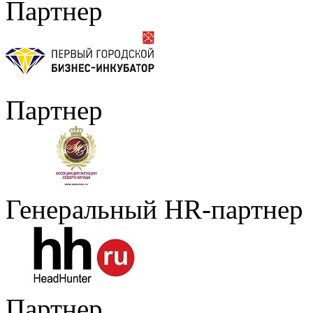
Партнер
Партнер
Генеральный HR-партнер
Партнер