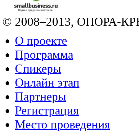
© 2008–2013, ОПОРА-КРЕ
О проекте
Программа
Спикеры
Онлайн этап
Партнеры
Регистрация
Место проведения