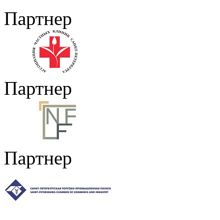
Партнер
Партнер
Партнер