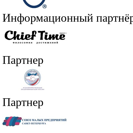
Информационный партнё
Партнер
Партнер