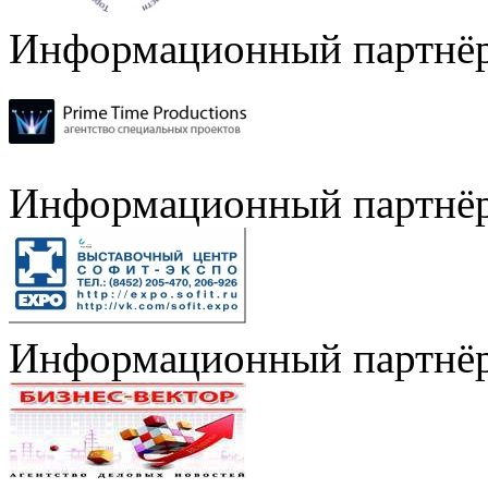
Информационный партнё
Информационный партнё
Информационный партнё