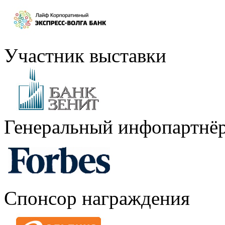
Участник выставки
Генеральный инфопартнё
Спонсор награждения