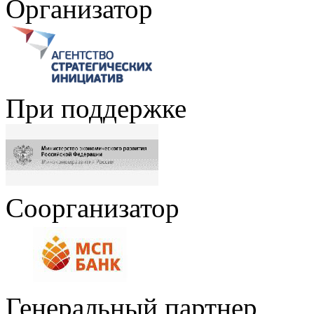
Организатор
При поддержке
Соорганизатор
Генеральный партнер