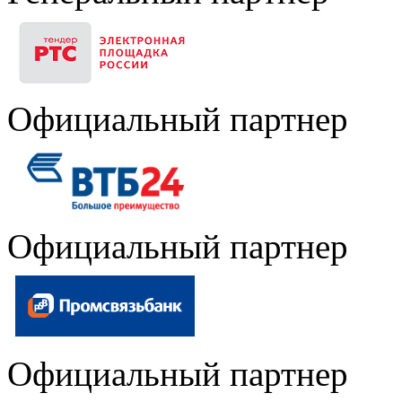
Официальный партнер
Официальный партнер
Официальный партнер