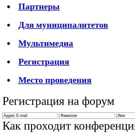
Партнеры
Для муниципалитетов
Мультимедиа
Регистрация
Место проведения
Регистрация на форум
Как проходит конференци