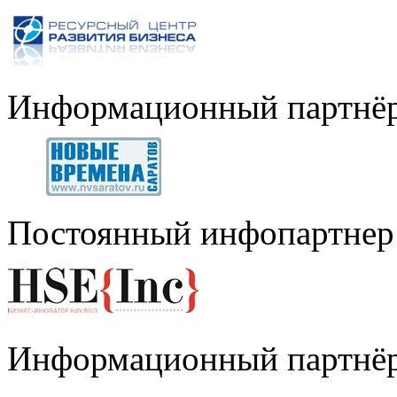
Информационный партнё
Постоянный инфопартнер
Информационный партнё