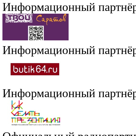
Информационный партнё
Информационный партнё
Информационный партнё