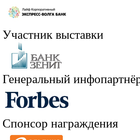
Участник выставки
Генеральный инфопартнё
Спонсор награждения