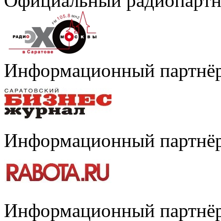
Официальный радиопартн
Информационный партнё
Информационный партнё
Информационный партнё