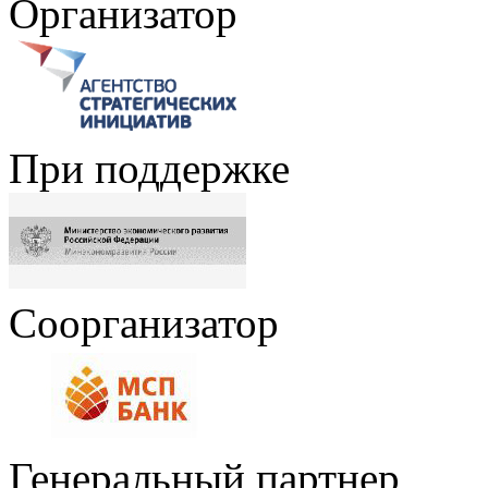
Организатор
При поддержке
Соорганизатор
Генеральный партнер