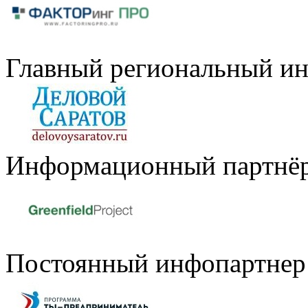
Главный региональный и
Информационный партнё
Постоянный инфопартнер