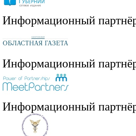
Информационный партнё
Информационный партнё
Информационный партнё