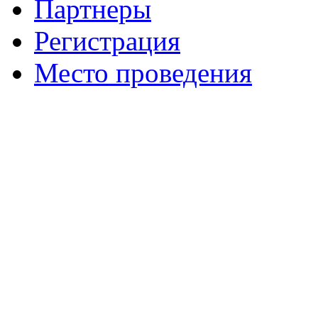
Партнеры
Регистрация
Место проведения