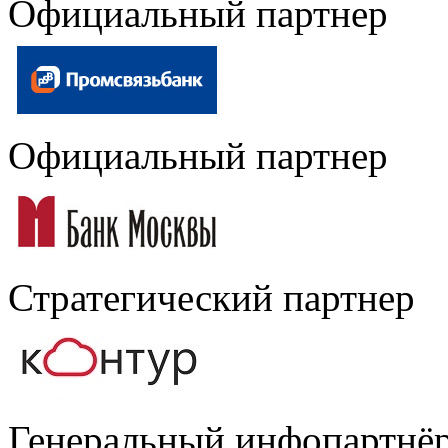
Официальный партнер
Официальный партнер
Стратегический партнер
Генеральный инфопартнё