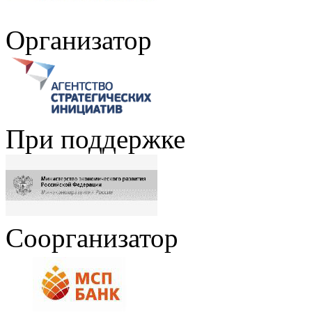
Организатор
При поддержке
Соорганизатор