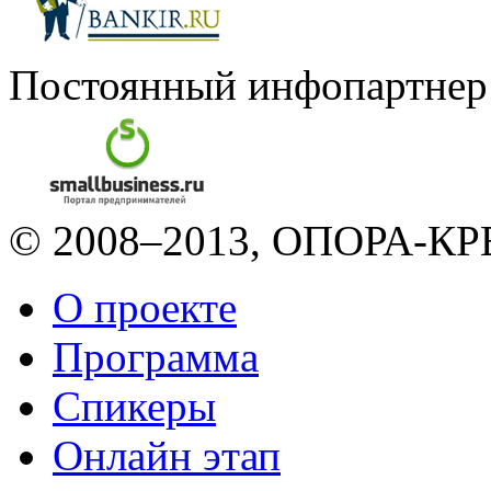
Постоянный инфопартнер
© 2008–2013, ОПОРА-КРЕ
О проекте
Программа
Спикеры
Онлайн этап