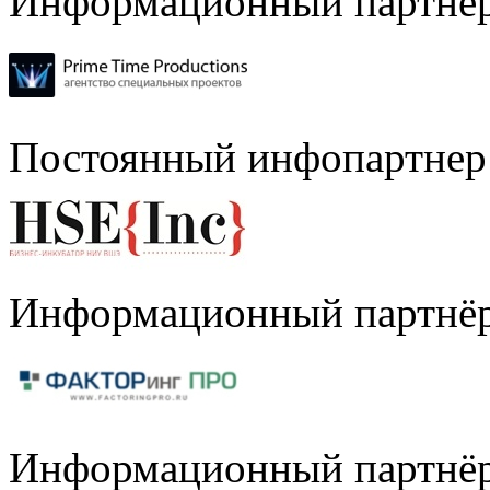
Информационный партнё
Постоянный инфопартнер
Информационный партнё
Информационный партнё