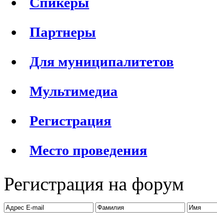
Спикеры
Партнеры
Для муниципалитетов
Мультимедиа
Регистрация
Место проведения
Регистрация на форум