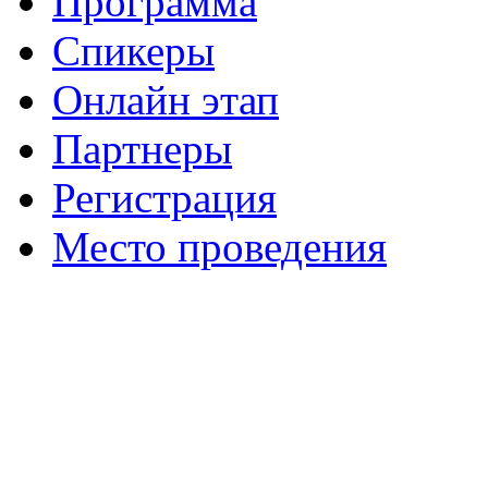
Программа
Спикеры
Онлайн этап
Партнеры
Регистрация
Место проведения