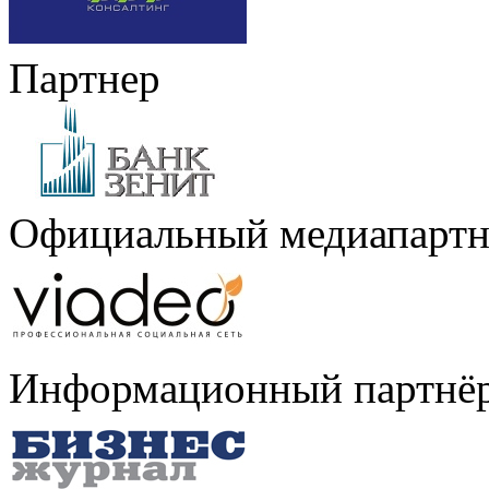
Партнер
Официальный медиапартн
Информационный партнё