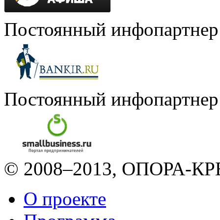
Постоянный инфопартнер
Постоянный инфопартнер
© 2008–2013, ОПОРА-КРЕ
О проекте