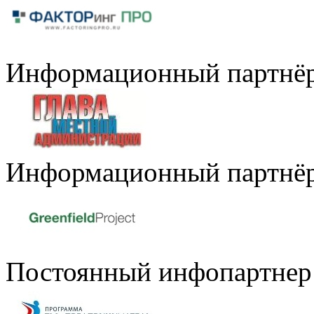
Информационный партнё
Информационный партнё
Постоянный инфопартнер