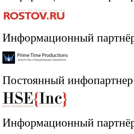
Информационный партнё
Постоянный инфопартнер
Информационный партнё