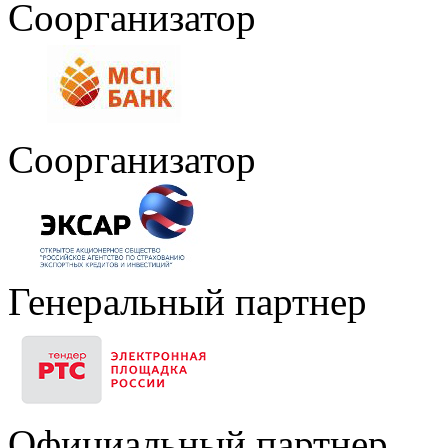
Соорганизатор
Соорганизатор
Генеральный партнер
Официальный партнер