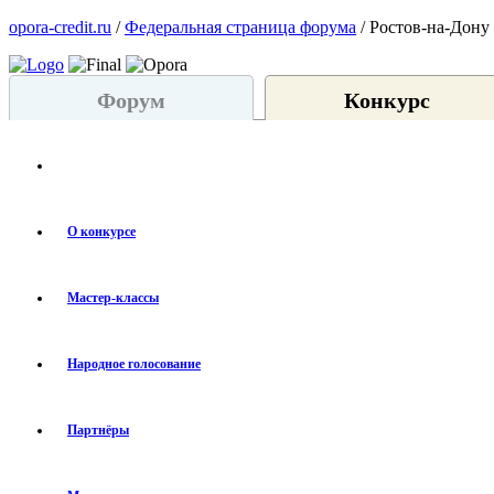
opora-credit.ru
/
Федеральная страница форума
/ Ростов-на-Дону
Форум
Конкурс
О конкурсе
Мастер-классы
Народное голосование
Партнёры