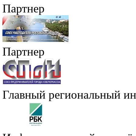
Партнер
Партнер
Главный региональный и