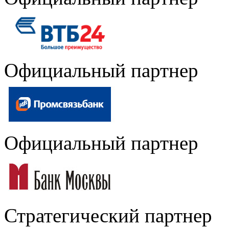
Официальный партнер
Официальный партнер
Стратегический партнер