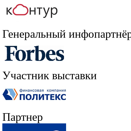
Генеральный инфопартнё
Участник выставки
Партнер