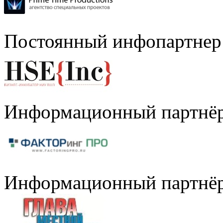
Постоянный инфопартнер
Информационный партнё
Информационный партнё