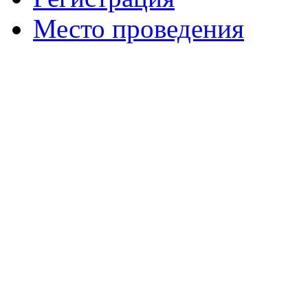
Место проведения