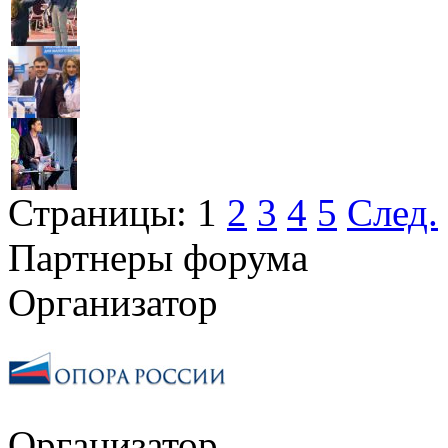
Страницы:
1
2
3
4
5
След.
Партнеры форума
Организатор
Организатор