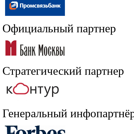
Официальный партнер
Стратегический партнер
Генеральный инфопартнё