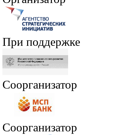
При поддержке
Соорганизатор
Соорганизатор