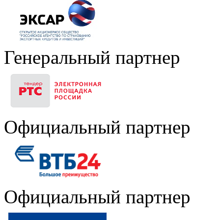
Генеральный партнер
Официальный партнер
Официальный партнер