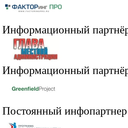
Информационный партнё
Информационный партнё
Постоянный инфопартнер