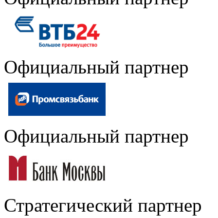
Официальный партнер
Официальный партнер
Стратегический партнер