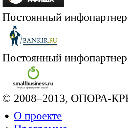
Постоянный инфопартнер
Постоянный инфопартнер
© 2008–2013, ОПОРА-КРЕ
О проекте