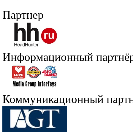
Партнер
Информационный партнё
Коммуникационный парт