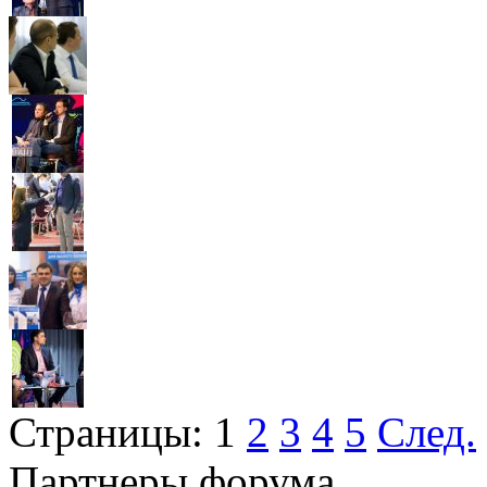
Страницы:
1
2
3
4
5
След.
Партнеры форума