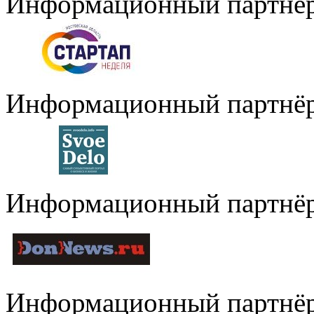
Информационный партнё
Информационный партнё
Информационный партнё
Информационный партнё