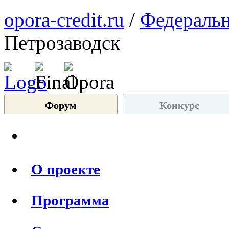
opora-credit.ru
/
Федеральн
Петрозаводск
Форум
Конкурс
О проекте
Программа