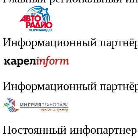
Информационный партнё
Информационный партнё
Постоянный инфопартнер