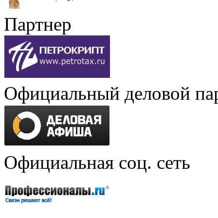
Партнер
Официальный деловой па
Официальная соц. сеть