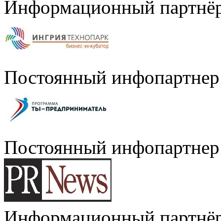
Информационный партнё
Постоянный инфопартнер
Постоянный инфопартнер
Информационный партнё