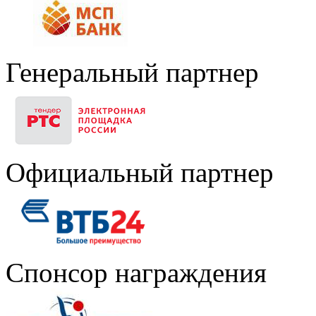
Генеральный партнер
Официальный партнер
Спонсор награждения