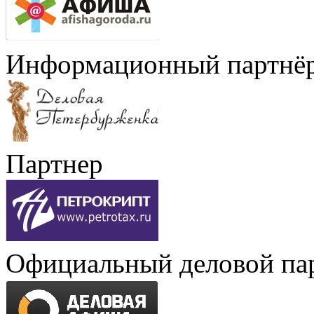
Информационный партнё
Партнер
Официальный деловой па