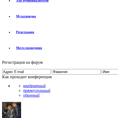
Для муниципалитетов
Мультимедиа
Регистрация
Место проведения
Регистрация на форум
Как проходит конференция
квадратный
прямоугольный
обычный