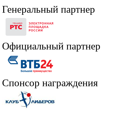
Генеральный партнер
Официальный партнер
Спонсор награждения