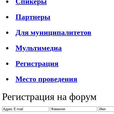
Спикеры
Партнеры
Для муниципалитетов
Мультимедиа
Регистрация
Место проведения
Регистрация на форум