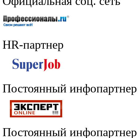
Официальная соц. сеть
HR-партнер
Постоянный инфопартнер
Постоянный инфопартнер