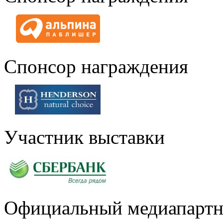
Спонсор награждения
Участник выставки
Официальный медиапартн