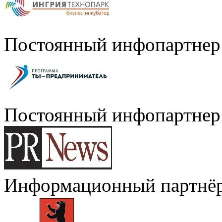
Постоянный инфопартнер
Постоянный инфопартнер
Информационный партнё