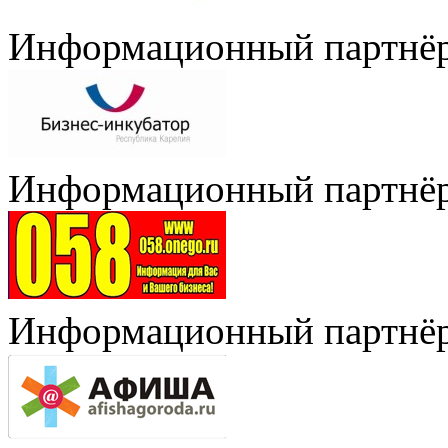
Информационный партнё
Информационный партнё
Информационный партнё