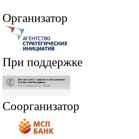
Организатор
При поддержке
Соорганизатор