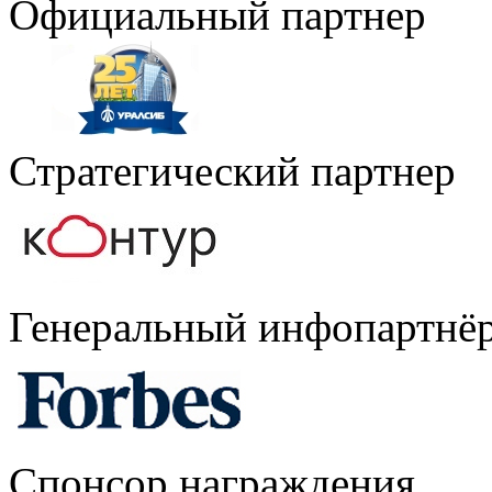
Официальный партнер
Стратегический партнер
Генеральный инфопартнё
Спонсор награждения