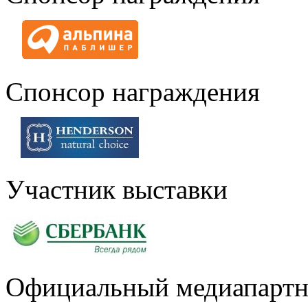
Спонсор награждения
Участник выставки
Официальный медиапартн