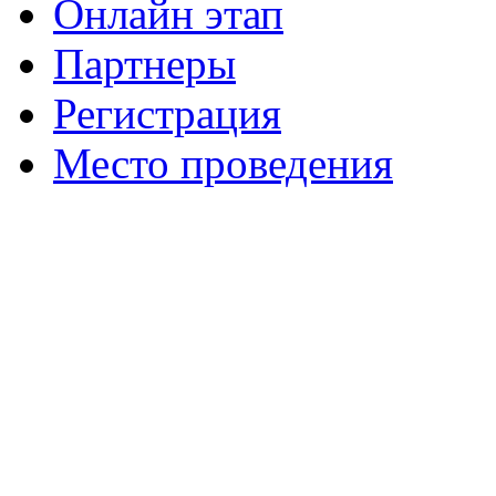
Онлайн этап
Партнеры
Регистрация
Место проведения