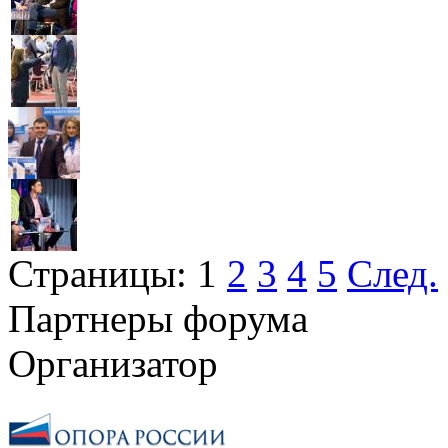
Страницы:
1
2
3
4
5
След.
Партнеры форума
Организатор