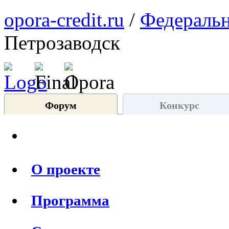
opora-credit.ru
/
Федеральн
Петрозаводск
Форум
Конкурс
О проекте
Программа