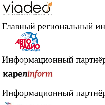
Главный региональный и
Информационный партнё
Информационный партнё