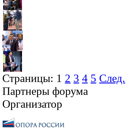
Страницы:
1
2
3
4
5
След.
Партнеры форума
Организатор