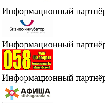
Информационный партнё
Информационный партнё
Информационный партнё