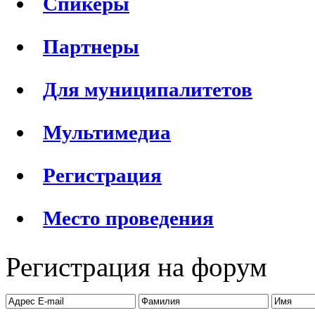
Спикеры
Партнеры
Для муниципалитетов
Мультимедиа
Регистрация
Место проведения
Регистрация на форум