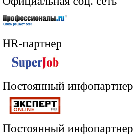
Официальная соц. сеть
HR-партнер
Постоянный инфопартнер
Постоянный инфопартнер