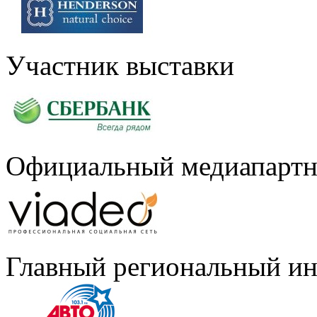
Участник выставки
Официальный медиапартн
Главный региональный и