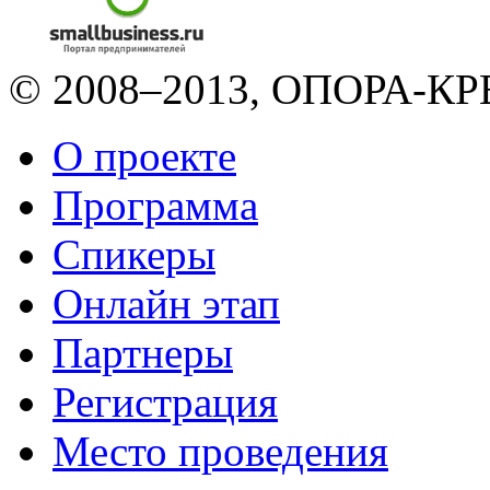
© 2008–2013, ОПОРА-КРЕ
О проекте
Программа
Спикеры
Онлайн этап
Партнеры
Регистрация
Место проведения