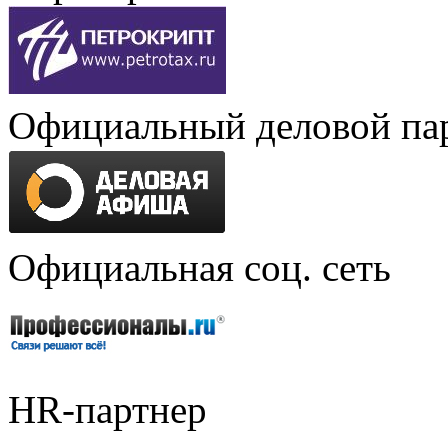
Официальный деловой па
Официальная соц. сеть
HR-партнер