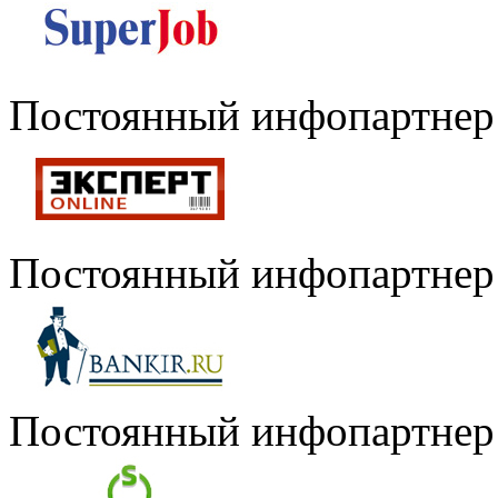
Постоянный инфопартнер
Постоянный инфопартнер
Постоянный инфопартнер