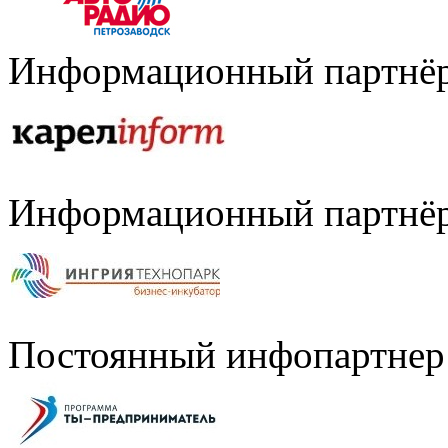
Информационный партнё
Информационный партнё
Постоянный инфопартнер