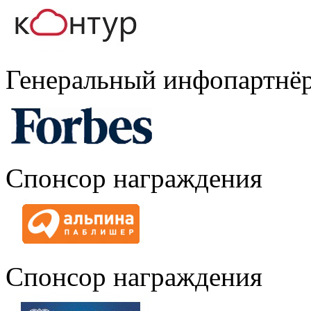
Генеральный инфопартнё
Спонсор награждения
Спонсор награждения